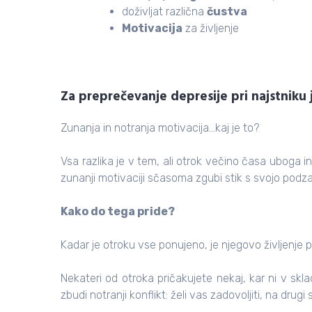
doživljat različna
čustva
Motivacija
za življenje
.
Za preprečevanje depresije pri najstniku 
Zunanja in notranja motivacija…kaj je to?
Vsa razlika je v tem, ali otrok večino časa uboga in 
zunanji motivaciji sčasoma zgubi stik s svojo podza
Kako do tega pride?
Kadar je otroku vse ponujeno, je njegovo življenje 
Nekateri od otroka pričakujete nekaj, kar ni v skl
zbudi notranji konflikt: želi vas zadovoljiti, na drugi