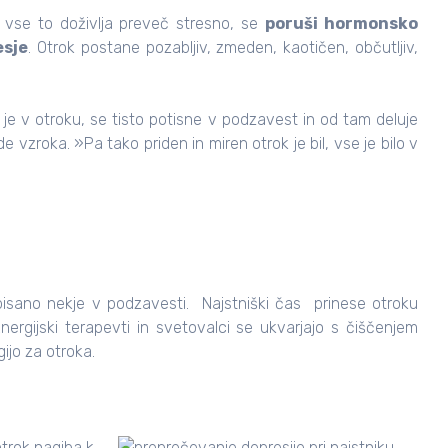
 vse to doživlja preveč stresno, se
poruši hormonsko
esje
. Otrok postane pozabljiv, zmeden, kaotičen, občutljiv,
je v otroku, se tisto potisne v podzavest in od tam deluje
e vzroka. »Pa tako priden in miren otrok je bil, vse je bilo v
apisano nekje v podzavesti. Najstniški čas prinese otroku
ergijski
terapevti
in svetovalci se ukvarjajo s čiščenjem
ijo za otroka.
 otrok nagiba k