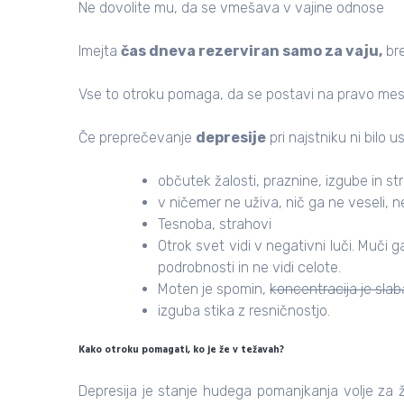
Ne dovolite mu, da se vmešava v vajine odnose
Imejta
čas dneva rezerviran samo za vaju,
bre
Vse to otroku pomaga, da se postavi na pravo mes
Če preprečevanje
depresije
pri najstniku ni bilo 
občutek žalosti, praznine, izgube in st
v ničemer ne uživa, nič ga ne veseli, 
Tesnoba, strahovi
Otrok svet vidi v negativni luči. Muči
podrobnosti in ne vidi celote.
Moten je spomin,
koncentracija je slab
izguba stika z resničnostjo.
Kako otroku pomagati, ko je že v težavah?
Depresija je stanje hudega pomanjkanja volje za ž