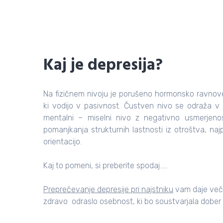
Kaj je depresija?
.
Na fizičnem nivoju je porušeno hormonsko ravnove
ki vodijo v pasivnost. Čustven nivo se odraža v 
mentalni – miselni nivo z negativno usmerjeno
pomanjkanja strukturnih lastnosti iz otroštva, naj
orientacijo.
Kaj to pomeni, si preberite spodaj…..
Preprečevanje depresije pri najstniku
vam daje več 
zdravo odraslo osebnost, ki bo soustvarjala dober 