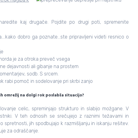
aredite kaj drugače. Pojdite po drugi poti, spremenite
….kako dobro ga poznate…ste pripravljeni videti resnico o
je
morda je za otroka preveč vsega
ne dejavnosti ali gibanje na prostem
komentarjev, sodb. S srcem.
 rabi pomoč in sodelovanje pri skrbi zanjo
 omrežij na dolgi rok poslabša situacijo?
lovanje celic, spreminjajo strukturo in slabijo možgane. V
stniki. V teh odnosih se srečujejo z raznimi težavami in
 spretnosti, jih spodbujajo k razmišljanju in iskanju rešitev.
buje za odraščanje.