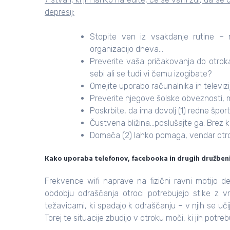
depresij:
Stopite ven iz vsakdanje rutine
– n
organizacijo dneva…
Preverite vaša pričakovanja do otroka
sebi ali se tudi vi čemu izogibate?
Omejite uporabo računalnika in televizi
Preverite njegove šolske obveznosti, 
Poskrbite, da ima dovolj
(1)
redne šport
Čustvena bližina…poslušajte ga. Brez 
Domača
(2)
lahko pomaga, vendar otrok
Kako uporaba telefonov, facebooka in drugih družbenih
Frekvence wifi naprave na fizični ravni motijo de
obdobju odraščanja otroci potrebujejo stike z vr
težavicami, ki spadajo k odraščanju – v njih se učijo
Torej te situacije zbudijo v otroku moči, ki jih potre