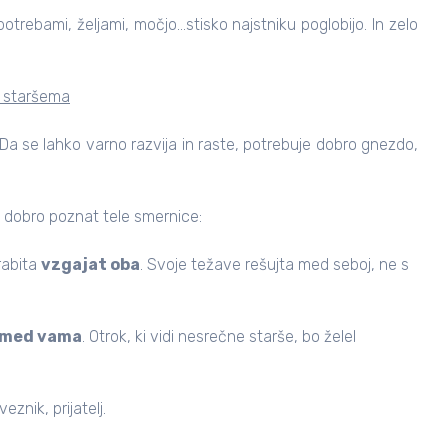
potrebami, željami, močjo…stisko najstniku poglobijo. In zelo
d staršema
a se lahko varno razvija in raste,
potrebuje dobro gnezdo
,
 dobro poznat tele smernice:
rabita
vzgajat oba
. Svoje težave rešujta med seboj, ne s
med vama
. Otrok, ki vidi nesrečne starše, bo želel
znik, prijatelj.