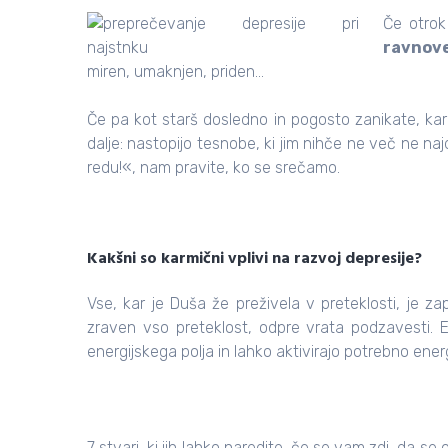
Če otrok
ravnov
miren, umaknjen, priden…
Če pa kot starš dosledno in pogosto zanikate, kar 
dalje: nastopijo tesnobe, ki jim nihče ne več ne najd
redu!«, nam pravite, ko se srečamo.
Kakšni so karmični vplivi na razvoj depresije?
Vse, kar je Duša že preživela v preteklosti, je z
zraven vso preteklost, odpre vrata podzavesti. En
energijskega polja in lahko aktivirajo potrebno energ
.
7 stvari, ki jih lahko naredite, če se vam zdi, da se