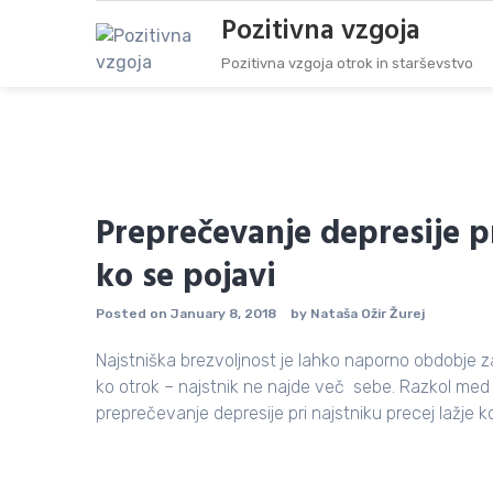
Skip
Pozitivna vzgoja
to
content
Pozitivna vzgoja otrok in starševstvo
Preprečevanje depresije p
ko se pojavi
Posted on
January 8, 2018
by
Nataša Ožir Žurej
Najstniška brezvoljnost je lahko naporno obdobje za 
ko otrok – najstnik ne najde več sebe. Razkol med 
preprečevanje depresije pri najstniku precej lažje ko