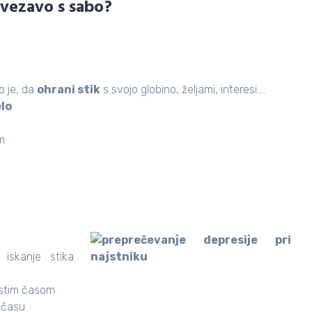
ovezavo s sabo?
 je, da
ohrani stik
s svojo globino, željami, interesi….
elo
m
iskanje stika
stim časom
 času