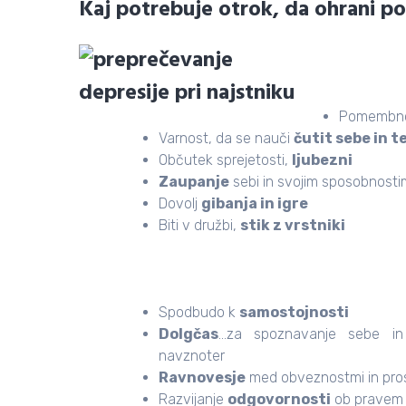
Kaj potrebuje otrok, da ohrani p
Pomembno
Varnost, da se nauči
čutit sebe in t
Občutek sprejetosti,
ljubezni
Zaupanje
sebi in svojim sposobnosti
Dovolj
gibanja in igre
Biti v družbi,
stik z vrstniki
Spodbudo k
samostojnosti
Dolgčas
…za spoznavanje sebe in 
navznoter
Ravnovesje
med obveznostmi in pro
Razvijanje
odgovornosti
ob pravem