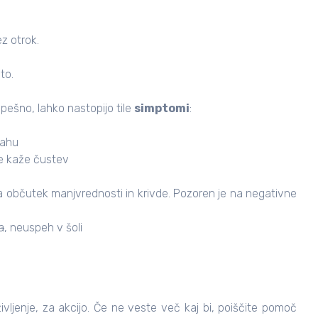
z otrok.
to.
uspešno, lahko nastopijo tile
simptomi
:
rahu
ne kaže čustev
 ga občutek manjvrednosti in krivde. Pozoren je na negativne
a
, neuspeh v šoli
ivljenje, za
akcijo
. Če ne veste več kaj bi, poiščite pomoč