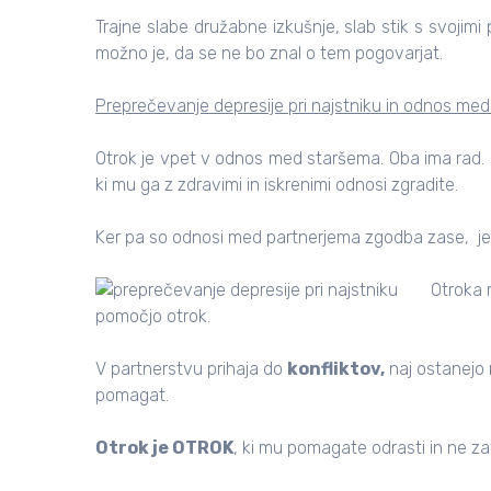
Trajne slabe družabne izkušnje, slab stik s svojimi 
možno je, da se ne bo znal o tem pogovarjat.
Preprečevanje depresije pri najstniku in odnos me
Otrok je vpet v odnos med staršema. Oba ima rad. D
ki mu ga z zdravimi in iskrenimi odnosi zgradite.
Ker pa so odnosi med partnerjema zgodba zase, je
Otroka 
pomočjo otrok.
V partnerstvu prihaja do
konfliktov,
naj ostanejo
pomagat.
Otrok je OTROK
, ki mu pomagate odrasti in ne zave